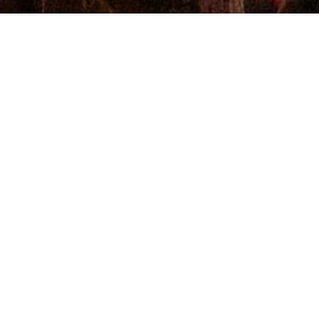
Unvergessliche Momente und
Bildergalerien
Von feierlichen Zeremonien bis hin zu fröhlichen Dorffesten –
die 925-Jahrfeier war reich an besonderen Momenten.
Entdecken Sie unsere umfassenden Bildergalerien, die die
Höhepunkte der Feierlichkeiten festhalten und die lebendige
Atmosphäre von Wernswig widerspiegeln.