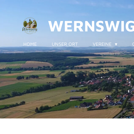
Zum
Hauptinhalt
WERNSWI
springen
HOME
UNSER ORT
VEREINE