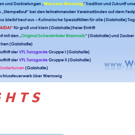
G H T S