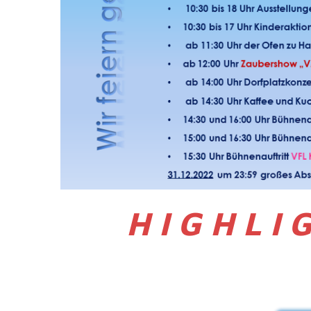
H I G H L I 